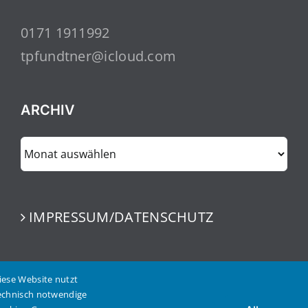
0171 1911992
tpfundtner@icloud.com
ARCHIV
ARCHIV
IMPRESSUM/DATENSCHUTZ
iese Website nutzt
echnisch notwendige