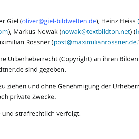
er Giel (
oliver@giel-bildwelten.d
e
), Heinz Heiss
com
), Markus Nowak (
n
owak@textbildton.net
) (
aximilian Rossner (
post@maximilianrossner.de
.
e Urberheberrecht (Copyright) an ihren Bildern.
tner.de sind gegeben.
te zu ziehen und ohne Genehmigung der Urheber
och private Zwecke.
 und strafrechtlich verfolgt.