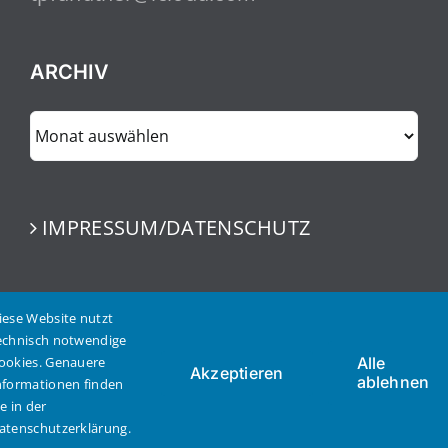
ARCHIV
ARCHIV
IMPRESSUM/DATENSCHUTZ
iese Website nutzt
echnisch notwendige
ookies. Genauere
Alle
Akzeptieren
ablehnen
nformationen finden
© Copyright 2023 | Thomas Pfundtner | Alle Rechte
ie in der
vorbehalten
atenschutzerklärung.