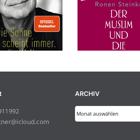
t
ARCHIV
ARCHIV
911992
tner@icloud.com