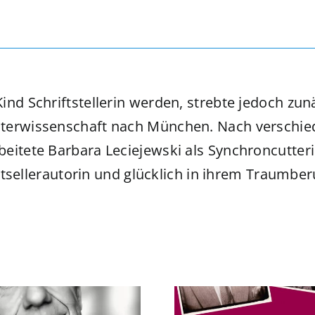
ind Schriftstellerin werden, strebte jedoch zun
aterwissenschaft nach München. Nach verschie
eitete Barbara Leciejewski als Synchroncutterin
estsellerautorin und glücklich in ihrem Traumber