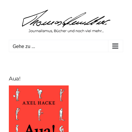
Zum
Inhalt
springen
Gehe zu ...
Aua!