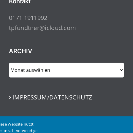
Kontakt
0171 1911992
tpfundtner@icloud.com
ARCHIV
ARCHIV
IMPRESSUM/DATENSCHUTZ
iese Website nutzt
echnisch notwendige