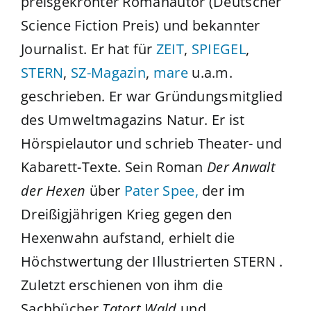
preisgekrönter Romanautor (Deutscher
Science Fiction Preis) und bekannter
Journalist. Er hat für
ZEIT
,
SPIEGEL
,
STERN
,
SZ-Magazin
,
mare
u.a.m.
geschrieben. Er war Gründungsmitglied
des Umweltmagazins Natur. Er ist
Hörspielautor und schrieb Theater- und
Kabarett-Texte. Sein Roman
Der Anwalt
der Hexen
über
Pater Spee,
der im
Dreißigjährigen Krieg gegen den
Hexenwahn aufstand, erhielt die
Höchstwertung der Illustrierten STERN .
Zuletzt erschienen von ihm die
Sachbücher
Tatort Wald
und