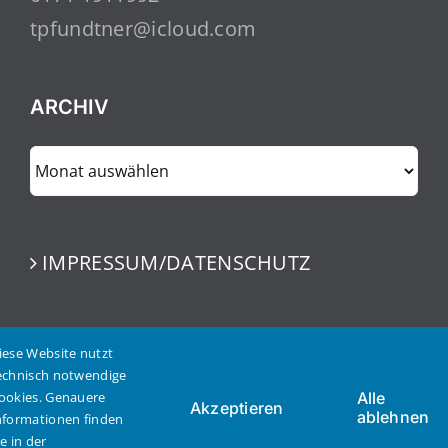
tpfundtner@icloud.com
ARCHIV
ARCHIV
IMPRESSUM/DATENSCHUTZ
iese Website nutzt
echnisch notwendige
ookies. Genauere
Alle
Akzeptieren
ablehnen
nformationen finden
© Copyright 2023 | Thomas Pfundtner | Alle Rechte
ie in der