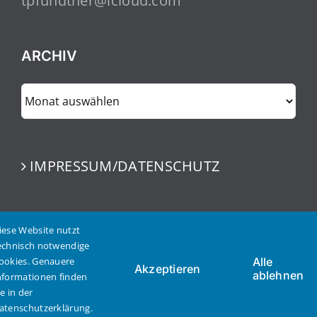
tpfundtner@icloud.com
ARCHIV
ARCHIV
IMPRESSUM/DATENSCHUTZ
iese Website nutzt
echnisch notwendige
ookies. Genauere
Alle
Akzeptieren
ablehnen
nformationen finden
© Copyright 2023 | Thomas Pfundtner | Alle Rechte
ie in der
vorbehalten
atenschutzerklärung.