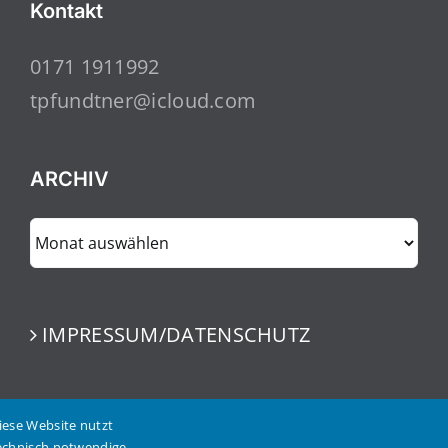
Kontakt
0171 1911992
tpfundtner@icloud.com
ARCHIV
ARCHIV
IMPRESSUM/DATENSCHUTZ
iese Website nutzt
echnisch notwendige