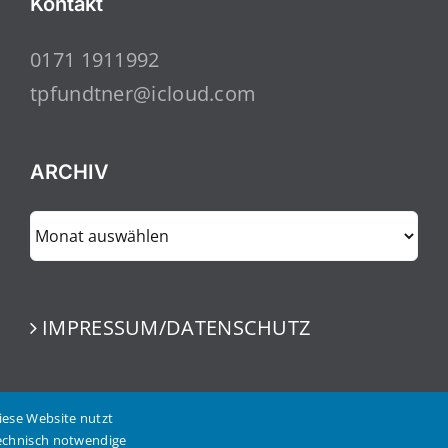
Kontakt
0171 1911992
tpfundtner@icloud.com
ARCHIV
ARCHIV
IMPRESSUM/DATENSCHUTZ
iese Website nutzt
echnisch notwendige