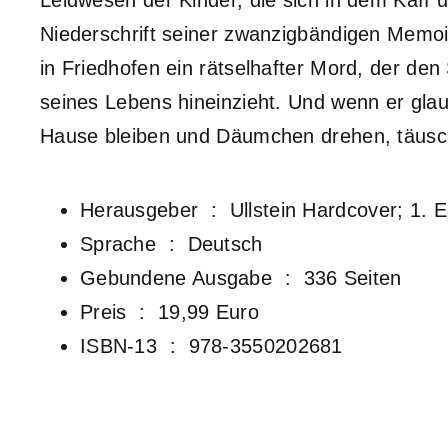
Leidwesen der Kinder, die sich in dem Kaff u
Niederschrift seiner zwanzigbändigen Memo
in Friedhofen ein rätselhafter Mord, der den
seines Lebens hineinzieht. Und wenn er glau
Hause bleiben und Däumchen drehen, täuscht
Herausgeber ‏ : ‎
Ullstein Hardcover; 1. 
Sprache ‏ : ‎
Deutsch
Gebundene Ausgabe ‏ : ‎
336 Seiten
Preis ‏ : ‎ 19,99 Euro
ISBN-13 ‏ : ‎
978-3550202681