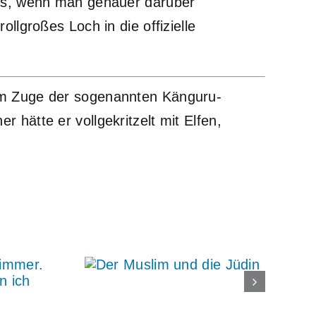
was, wenn man genauer darüber
llgroßes Loch in die offizielle
 im Zuge der sogenannten Känguru-
hätte er vollgekritzelt mit Elfen,