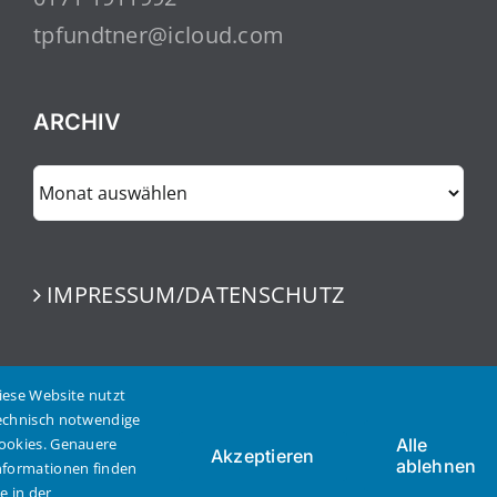
tpfundtner@icloud.com
ARCHIV
ARCHIV
IMPRESSUM/DATENSCHUTZ
iese Website nutzt
echnisch notwendige
ookies. Genauere
Alle
Akzeptieren
ablehnen
nformationen finden
© Copyright 2023 | Thomas Pfundtner | Alle Rechte
ie in der