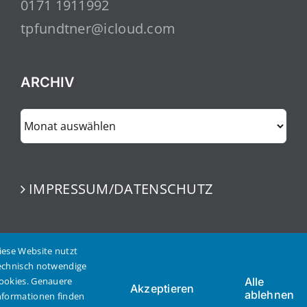
0171 1911992
tpfundtner@icloud.com
ARCHIV
ARCHIV
IMPRESSUM/DATENSCHUTZ
iese Website nutzt
echnisch notwendige
ookies. Genauere
Alle
Akzeptieren
ablehnen
nformationen finden