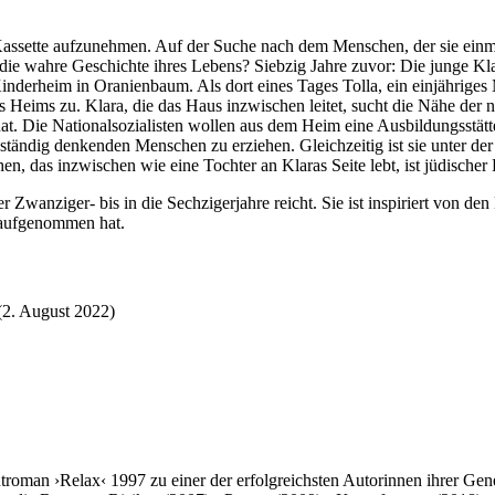
Kassette aufzunehmen. Auf der Suche nach dem Menschen, der sie einma
 die wahre Geschichte ihres Lebens? Siebzig Jahre zuvor: Die junge Klar
Kinderheim in Oranienbaum. Als dort eines Tages Tolla, ein einjährige
s Heims zu. Klara, die das Haus inzwischen leitet, sucht die Nähe der 
hat. Die Nationalsozialisten wollen aus dem Heim eine Ausbildungsstätt
genständig denkenden Menschen zu erziehen. Gleichzeitig ist sie unter 
n, das inzwischen wie eine Tochter an Klaras Seite lebt, ist jüdischer
der Zwanziger- bis in die Sechzigerjahre reicht. Sie ist inspiriert vo
n aufgenommen hat.
2. August 2022)
troman ›Relax‹ 1997 zu einer der erfolgreichsten Autorinnen ihrer G