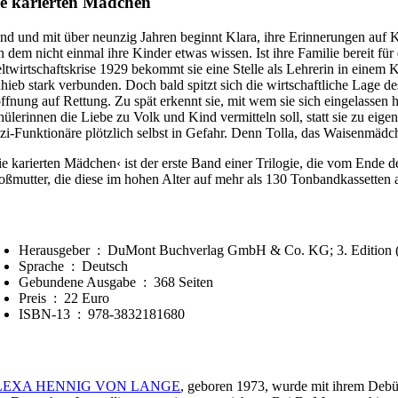
e karierten Mädchen
ind und mit über neunzig Jahren beginnt Klara, ihre Erinnerungen auf 
n dem nicht einmal ihre Kinder etwas wissen. Ist ihre Familie bereit für
ltwirtschaftskrise 1929 bekommt sie eine Stelle als Lehrerin in einem 
hieb stark verbunden. Doch bald spitzt sich die wirtschaftliche Lage de
ffnung auf Rettung. Zu spät erkennt sie, mit wem sie sich eingelassen 
hülerinnen die Liebe zu Volk und Kind vermitteln soll, statt sie zu ei
zi-Funktionäre plötzlich selbst in Gefahr. Denn Tolla, das Waisenmädche
ie karierten Mädchen‹ ist der erste Band einer Trilogie, die vom Ende 
oßmutter, die diese im hohen Alter auf mehr als 130 Tonbandkassette
Herausgeber ‏ : ‎
DuMont Buchverlag GmbH & Co. KG; 3. Edition (
Sprache ‏ : ‎
Deutsch
Gebundene Ausgabe ‏ : ‎
368 Seiten
Preis ‏ : ‎ 22 Euro
ISBN-13 ‏ : ‎
978-3832181680
LEXA HENNIG VON LANGE
, geboren 1973, wurde mit ihrem Debü