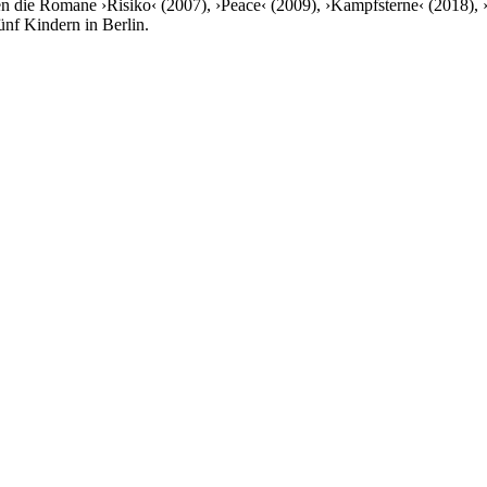
n die Romane ›Risiko‹ (2007), ›Peace‹ (2009), ›Kampfsterne‹ (2018),
ünf Kindern in Berlin.