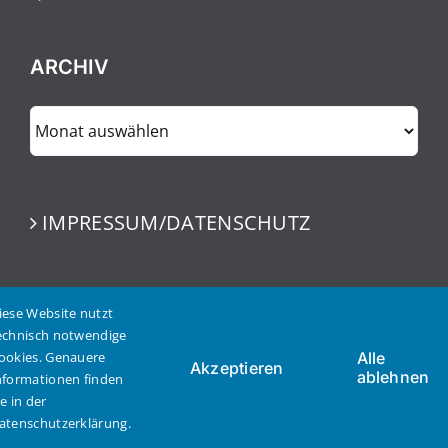
ARCHIV
ARCHIV
IMPRESSUM/DATENSCHUTZ
iese Website nutzt
echnisch notwendige
ookies. Genauere
Alle
Akzeptieren
ablehnen
nformationen finden
© Copyright 2023 | Thomas Pfundtner | Alle Rechte
ie in der
vorbehalten
atenschutzerklärung.