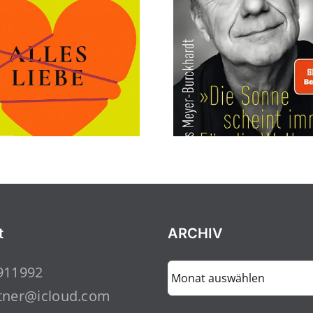
t
ARCHIV
ARCHIV
911992
tner@icloud.com