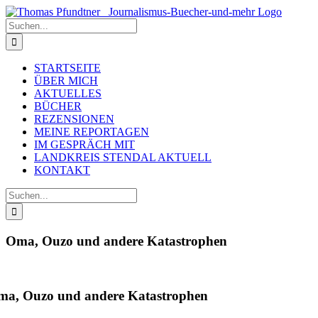
Zum
Inhalt
Suche
springen
nach:
STARTSEITE
ÜBER MICH
AKTUELLES
BÜCHER
REZENSIONEN
MEINE REPORTAGEN
IM GESPRÄCH MIT
LANDKREIS STENDAL AKTUELL
KONTAKT
Suche
nach:
Oma, Ouzo und andere Katastrophen
ma, Ouzo und andere Katastrophen