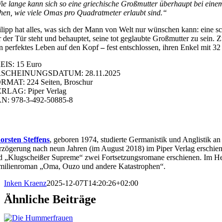
ie lange kann sich so eine griechische Großmutter überhaupt bei einem
ehen, wie viele Omas pro Quadratmeter erlaubt sind.“
ilipp hat alles, was sich der Mann von Welt nur wünschen kann: eine s
r der Tür steht und behauptet, seine tot geglaubte Großmutter zu sein. Z
in perfektes Leben auf den Kopf
–
fest entschlossen, ihren Enkel mit 32
EIS: 15 Euro
SCHEINUNGSDATUM: 28.11.2025
RMAT: 224 Seiten, Broschur
RLAG: Piper Verlag
N: 978-3-492-50885-8
orsten Steffens
, geboren 1974, studierte Germanistik und Anglistik a
rzögerung nach neun Jahren (im August 2018) im Piper Verlag erschien
d „Klugscheißer Supreme“ zwei Fortsetzungsromane erschienen. Im Her
milienroman „Oma, Ouzo und andere Katastrophen“.
Inken Kraenz
2025-12-07T14:20:26+02:00
Ähnliche Beiträge