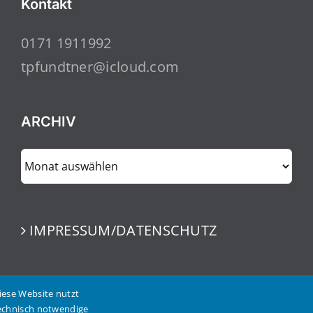
Kontakt
0171 1911992
tpfundtner@icloud.com
ARCHIV
ARCHIV
IMPRESSUM/DATENSCHUTZ
iese Website nutzt
echnisch notwendige