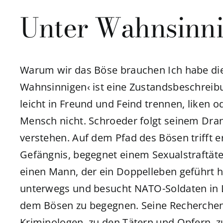
Unter Wahnsinn
Warum wir das Böse brauchen Ich habe di
Wahnsinnigen‹ ist eine Zustandsbeschreibu
leicht in Freund und Feind trennen, liken o
Mensch nicht. Schroeder folgt seinem Dran
verstehen. Auf dem Pfad des Bösen trifft 
Gefängnis, begegnet einem Sexualstraftät
einen Mann, der ein Doppelleben geführt ha
unterwegs und besucht NATO-Soldaten in Li
dem Bösen zu begegnen. Seine Recherchen
Kriminologen, zu den Tätern und Opfern, z