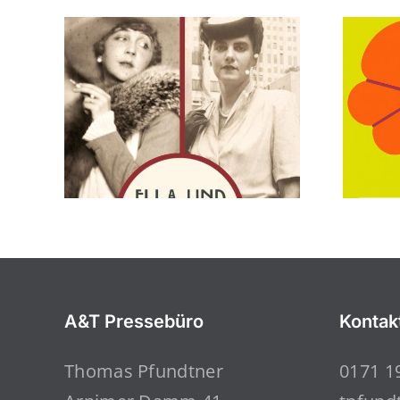
A&T Pressebüro
Kontak
Thomas Pfundtner
0171 1