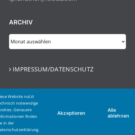
ARCHIV
ARCHIV
IMPRESSUM/DATENSCHUTZ
iese Website nutzt
echnisch notwendige
ookies. Genauere
Alle
Akzeptieren
ablehnen
nformationen finden
© Copyright 2023 | Thomas Pfundtner | Alle Rechte
ie in der
vorbehalten
atenschutzerklärung.