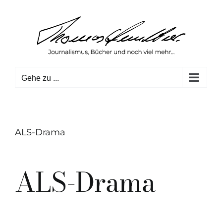
Zum
Inhalt
springen
Gehe zu ...
ALS-Drama
ALS-Drama