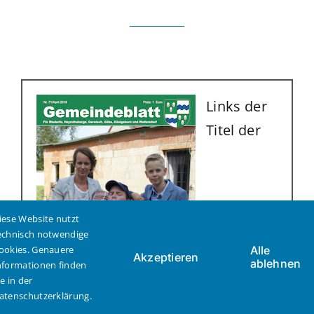
Links der
Titel der
iese Website nutzt
echnisch notwendige
ookies. Genauere
Alle
Akzeptieren
ablehnen
nformationen finden
ie in der
atenschutzerklärung.