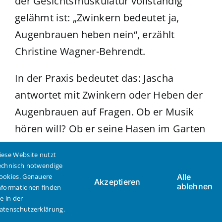
der Gesichtsmuskulatur vollständig
gelähmt ist: „Zwinkern bedeutet ja,
Augenbrauen heben nein“, erzählt
Christine Wagner-Behrendt.
In der Praxis bedeutet das: Jascha
antwortet mit Zwinkern oder Heben der
Augenbrauen auf Fragen. Ob er Musik
hören will? Ob er seine Hasen im Garten
besuchen möchte, ob er aufstehen oder
iese Website nutzt
ausruhen möchte?
echnisch notwendige
ookies. Genauere
Alle
Akzeptieren
ablehnen
Ganz wichtig ist es für Familie Behrendt,
nformationen finden
ie in der
dass die Mahlzeiten gemeinsam in der
atenschutzerklärung.