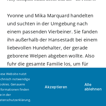
Yvonne und Mika Marquard handelten
und suchten in der Umgebung nach
einem passenden Vierbeiner. Sie fanden
ihn außerhalb der Hansestadt bei einem
liebevollen Hundehalter, der gerade
geborene Welpen abgeben wollte. Also
fuhr die gesamte Familie los, um für
Sarah einen Hund auszusuchen. Doch,
iese Website nutzt
es war der Welpe, der sich Sarah
echnisch notwendige
ookies. Genauere
Alle
Akzeptieren
aussuchte. Als Sarah sich zu dem
ablehnen
nformationen finden
ie in der
Welpenwurf niederkniete, purzelte eines
atenschutzerklärung.
der tapsigen Wollknäuel direkt in ihren