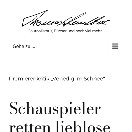
Zum
Inhalt
springen
Gehe zu ...
Premierenkritik „Venedig im Schnee“
Schauspieler
retten lieblose