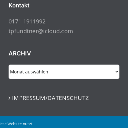
Kontakt
0171 1911992
tpfundtner@icloud.com
ARCHIV
ARCHIV
IMPRESSUM/DATENSCHUTZ
iese Website nutzt