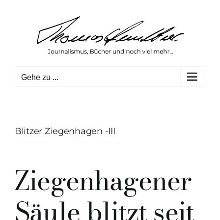
Zum
Inhalt
springen
Gehe zu ...
Blitzer Ziegenhagen -III
Ziegenhagener
Säule blitzt seit