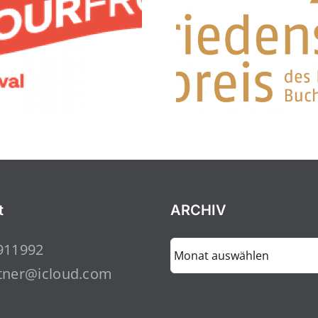
t
ARCHIV
ARCHIV
911992
tner@icloud.com