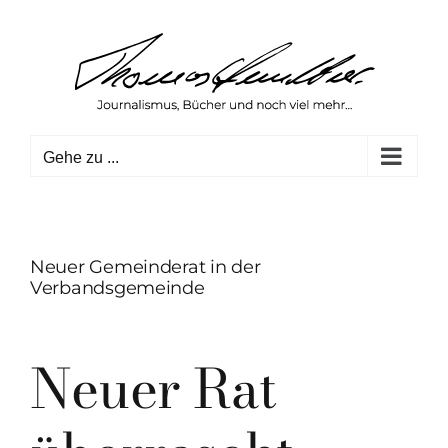
Zum
Inhalt
springen
Gehe zu ...
Neuer Gemeinderat in der
Verbandsgemeinde
Neuer Rat