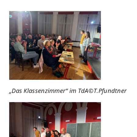
„Das Klassenzimmer“ im TdA©T.Pfundtner