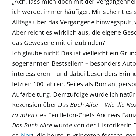
„Ach, lass mich doch mit der Vergangenheit 
ich werde, immer häufiger. Mir scheint es s
Alltags über das Vergangene hinwegspült, 
Aber reicht es wirklich aus, die eigene Ge
das Gewesene mit einzubinden?
Ich glaube nicht! Das ist vielleicht ein G
sogenannten Bestsellern – besonders Auto
interessieren – und dabei besonders Erin
letzten 100 Jahren. Sei es als Roman, pers
Aufarbeitung. Demzufolge wurde ich natürli
Rezension über
Das Buch Alice – Wie die N
raubten
des Feuilleton-Chefs Andreas Faniz
Das Buch Alice
wurde von der Historikerin D
es
hier
), die heute in Princeton forscht, ges