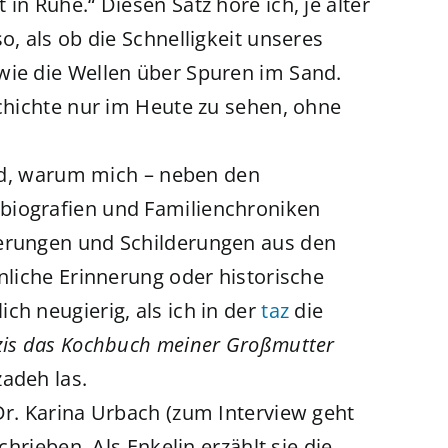
in Ruhe.“ Diesen Satz höre ich, je älter
o, als ob die Schnelligkeit unseres
wie die Wellen über Spuren im Sand.
schichte nur im Heute zu sehen, ohne
rund, warum mich – neben den
biografien und Familienchroniken
nerungen und Schilderungen aus den
önliche Erinnerung oder historische
ch neugierig, als ich in der
taz
die
azis das Kochbuch meiner Großmutter
adeh las.
r. Karina Urbach (zum Interview geht
chrieben. Als Enkelin erzählt sie die