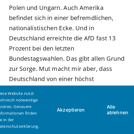
Polen und Ungarn. Auch Amerika
befindet sich in einer befremdlichen,
nationalistischen Ecke. Und in
Deutschland erreichte die AfD fast 13
Prozent bei den letzten
Bundestagswahlen. Das gibt allen Grund
zur Sorge. Mut macht mir aber, dass
Deutschland von einer höchst
intelligenten Mittelschicht getragen
iese Website nutzt
wird, und ich hoffe, dass die mit dem
echnisch notwendige
ookies. Genauere
Alle
Rechtsruck höchst sensibel umgeht und
Akzeptieren
ablehnen
nformationen finden
Lösungen findet.
ie in der
atenschutzerklärung.