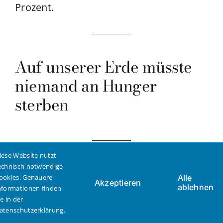
Prozent.
Auf unserer Erde müsste
niemand an Hunger
sterben
iese Website nutzt
echnisch notwendige
ookies. Genauere
Alle
Akzeptieren
ablehnen
nformationen finden
ie in der
atenschutzerklärung.