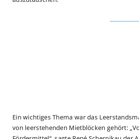
Ein wichtiges Thema war das Leerstands
von leerstehenden Mietblöcken gehört: „Vo
Fördermittel“, sagte René Schernikau der A