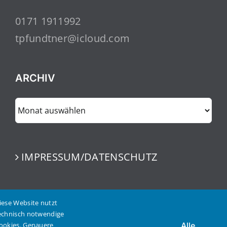
0171 1911992
tpfundtner@icloud.com
ARCHIV
ARCHIV
IMPRESSUM/DATENSCHUTZ
iese Website nutzt
echnisch notwendige
ookies. Genauere
Alle