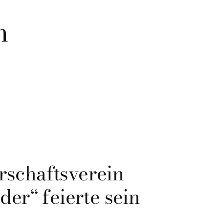
m
schaftsverein
er“ feierte sein