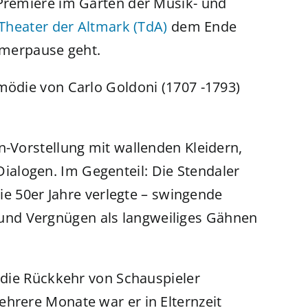
-Premiere im Garten der Musik- und
Theater der Altmark (TdA)
dem Ende
ommerpause geht.
mödie von Carlo Goldoni (1707 -1793)
n-Vorstellung mit wallenden Kleidern,
alogen. Im Gegenteil: Die Stendaler
die 50er Jahre verlegte – swingende
nd Vergnügen als langweiliges Gähnen
s die Rückkehr von Schauspieler
ehrere Monate war er in Elternzeit