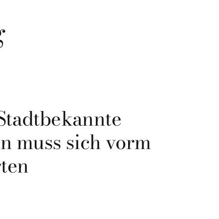
g
 Stadtbekannte
in muss sich vorm
rten