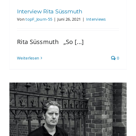
Interview Rita Süssmuth
Von
topF_Journ-55
|
Juni 26, 2021
|
Interviews
Rita Süssmuth „So [...]
Weiterlesen
0